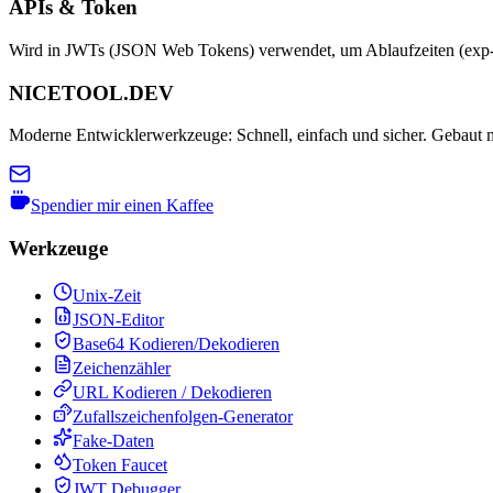
APIs & Token
Wird in JWTs (JSON Web Tokens) verwendet, um Ablaufzeiten (exp-A
NICETOOL.DEV
Moderne Entwicklerwerkzeuge: Schnell, einfach und sicher. Gebaut mit
Spendier mir einen Kaffee
Werkzeuge
Unix-Zeit
JSON-Editor
Base64 Kodieren/Dekodieren
Zeichenzähler
URL Kodieren / Dekodieren
Zufallszeichenfolgen-Generator
Fake-Daten
Token Faucet
JWT Debugger