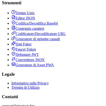
Strumenti
Tempo Unix
Editor JSON
Codifica/Decodifica Base64
Conteggio caratteri
Codificatore/Decodificatore URL
Generatore di stringhe casuali
Dati Faker
Faucet Token
Debugger JWT
Convertitore JSON
Generatore di Asset PWA
Legale
Informativa sulla Privacy
Termini di Utilizzo
Contatti
support@nicetool.dev