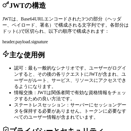
JWTの構造
JWTは、Base64URLエンコードされた3つの部分（ヘッダ
ー、ペイロード、署名）で構成される文字列です。各部分は
ドット(.)で区切られ、以下の順序で構成されます：
header
.
payload
.
signature
主な使用例
認可：最も一般的なシナリオです。ユーザーがログイ
ンすると、その後の各リクエストにJWTが含まれ、ユ
ーザーがルート、サービス、リソースにアクセスでき
るようになります。
情報交換：JWTは関係者間で有効な資格情報をチェッ
クするための良い方法です。
ステートレスセッション：サーバーにセッションデー
タを保持する必要がありません。トークンに必要なす
べてのユーザー情報が含まれています。