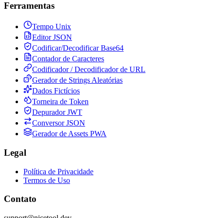
Ferramentas
Tempo Unix
Editor JSON
Codificar/Decodificar Base64
Contador de Caracteres
Codificador / Decodificador de URL
Gerador de Strings Aleatórias
Dados Fictícios
Torneira de Token
Depurador JWT
Conversor JSON
Gerador de Assets PWA
Legal
Política de Privacidade
Termos de Uso
Contato
support@nicetool.dev