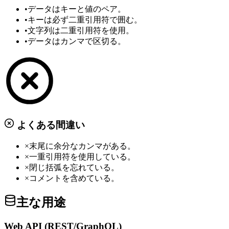
•
データはキーと値のペア。
•
キーは必ず二重引用符で囲む。
•
文字列は二重引用符を使用。
•
データはカンマで区切る。
よくある間違い
×
末尾に余分なカンマがある。
×
一重引用符を使用している。
×
閉じ括弧を忘れている。
×
コメントを含めている。
主な用途
Web API (REST/GraphQL)