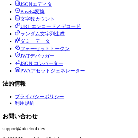
JSONエディタ
Base64変換
文字数カウント
URL エンコード／デコード
ランダム文字列生成
ダミーデータ
フォーセットトークン
JWTデバッガー
JSON コンバーター
PWAアセットジェネレーター
法的情報
プライバシーポリシー
利用規約
お問い合わせ
support@nicetool.dev