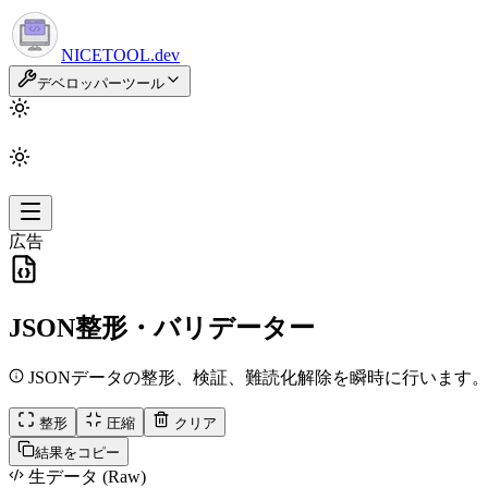
NICETOOL
.dev
デベロッパーツール
広告
JSON整形・バリデーター
JSONデータの整形、検証、難読化解除を瞬時に行います
整形
圧縮
クリア
結果をコピー
生データ (Raw)