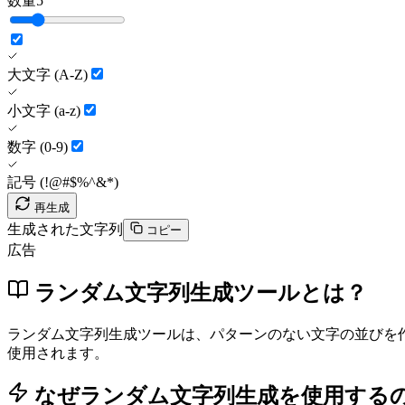
数量
5
大文字 (A-Z)
小文字 (a-z)
数字 (0-9)
記号 (!@#$%^&*)
再生成
生成された文字列
コピー
広告
ランダム文字列生成ツールとは？
ランダム文字列生成ツールは、パターンのない文字の並びを
使用されます。
なぜランダム文字列生成を使用する