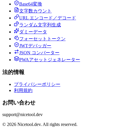
Base64変換
文字数カウント
URL エンコード／デコード
ランダム文字列生成
ダミーデータ
フォーセットトークン
JWTデバッガー
JSON コンバーター
PWAアセットジェネレーター
法的情報
プライバシーポリシー
利用規約
お問い合わせ
support@nicetool.dev
©
2026
Nicetool.dev.
All rights reserved.