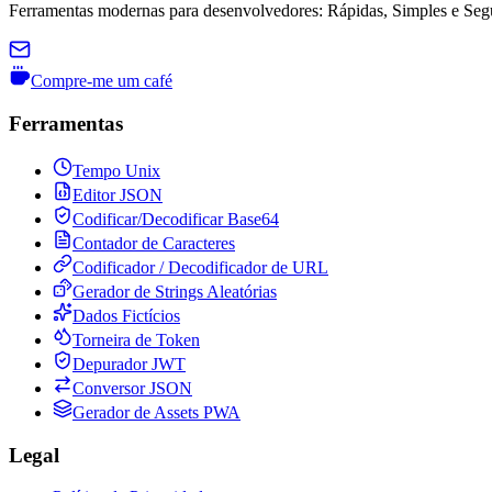
Ferramentas modernas para desenvolvedores: Rápidas, Simples e Segur
Compre-me um café
Ferramentas
Tempo Unix
Editor JSON
Codificar/Decodificar Base64
Contador de Caracteres
Codificador / Decodificador de URL
Gerador de Strings Aleatórias
Dados Fictícios
Torneira de Token
Depurador JWT
Conversor JSON
Gerador de Assets PWA
Legal