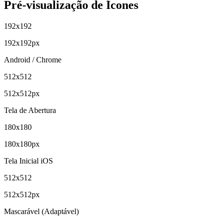
Pré-visualização de Ícones
192
x
192
192
x
192
px
Android / Chrome
512
x
512
512
x
512
px
Tela de Abertura
180
x
180
180
x
180
px
Tela Inicial iOS
512
x
512
512
x
512
px
Mascarável (Adaptável)