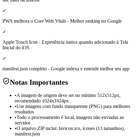
✓
PWA melhora o Core Web Vitals - Melhor ranking no Google
✓
Apple Touch Icon - Experiência nativa quando adicionado à Tela
Inicial do iOS
✓
manifest.json completo - Google indexa e entende melhor seu app
Notas Importantes
•
A imagem de origem deve ser no mínimo 512x512px,
recomendado 1024x1024px
•
Use imagens com fundo transparente (PNG) para melhores
resultados
•
Todo o processamento é local, imagens não enviadas ao
servidor
•
O arquivo ZIP inclui: favicon.ico, ícones (13 tamanhos),
manifest.json