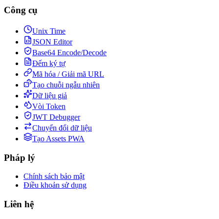
Công cụ
Unix Time
JSON Editor
Base64 Encode/Decode
Đếm ký tự
Mã hóa / Giải mã URL
Tạo chuỗi ngẫu nhiên
Dữ liệu giả
Vòi Token
JWT Debugger
Chuyển đổi dữ liệu
Tạo Assets PWA
Pháp lý
Chính sách bảo mật
Điều khoản sử dụng
Liên hệ