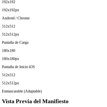
192
x
192
192
x
192
px
Android / Chrome
512
x
512
512
x
512
px
Pantalla de Carga
180
x
180
180
x
180
px
Pantalla de Inicio iOS
512
x
512
512
x
512
px
Enmascarable (Adaptable)
Vista Previa del Manifiesto